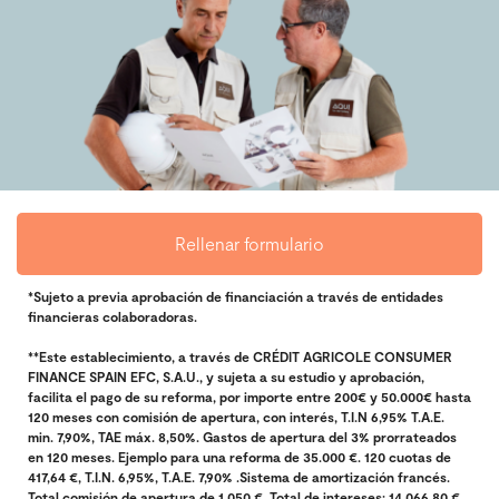
Rellenar formulario
*Sujeto a previa aprobación de financiación a través de entidades
financieras colaboradoras.
**Este establecimiento, a través de CRÉDIT AGRICOLE CONSUMER
FINANCE SPAIN EFC, S.A.U., y sujeta a su estudio y aprobación,
facilita el pago de su reforma, por importe entre 200€ y 50.000€ hasta
120 meses con comisión de apertura, con interés, T.I.N 6,95% T.A.E.
min. 7,90%, TAE máx. 8,50%. Gastos de apertura del 3% prorrateados
en 120 meses. Ejemplo para una reforma de 35.000 €. 120 cuotas de
417,64 €, T.I.N. 6,95%, T.A.E. 7,90% .Sistema de amortización francés.
Total comisión de apertura de 1.050 €. Total de intereses: 14.066,80 €.