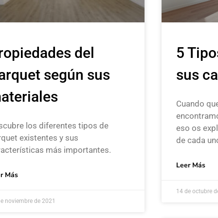
5 Tipo
ropiedades del
sus ca
arquet según sus
ateriales
Cuando que
encontramo
scubre los diferentes tipos de
eso os expl
quet existentes y sus
de cada un
racterísticas más importantes.
Leer Más
r Más
14 de octubre 
de noviembre de 2021