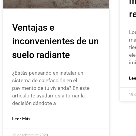
m
r
Ventajas e
Lo
inconvenientes de un
ma
ti
suelo radiante
ele
im
¿Estás pensando en instalar un
Lee
sistema de calefacción en el
pavimento de tu vivienda? En este
18 
artículo te ayudamos a tomar la
decisión dándote a
Leer Más
19 de febrero de 2020