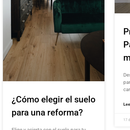
P
P
m
De
par
ca
¿Cómo elegir el suelo
Lee
para una reforma?
17 
Elige y acierta con el suelo para tu