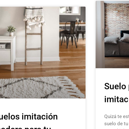
Suelo 
imita
uelos imitación
Quizá te es
suelo de tu 