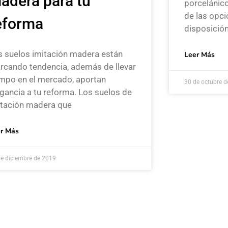
adera para tu
porcelánic
de las opci
eforma
disposición
s suelos imitación madera están
Leer Más
rcando tendencia, además de llevar
empo en el mercado, aportan
30 de octubre 
gancia a tu reforma. Los suelos de
itación madera que
r Más
de diciembre de 2019