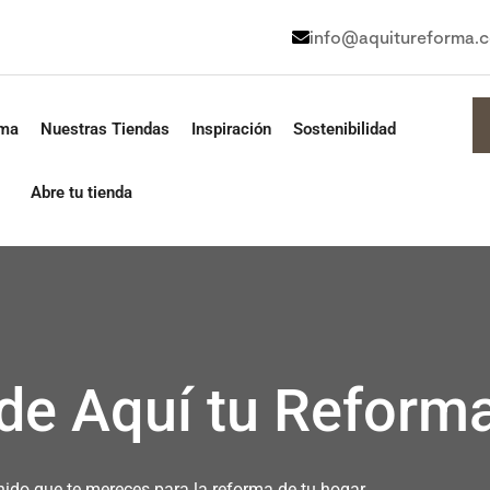
info@aquitureforma.
rma
Nuestras Tiendas
Inspiración
Sostenibilidad
Abre tu tienda
 de Aquí tu Reform
nido que te mereces para la reforma de tu hogar