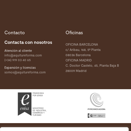
Contacto
Oficinas
Contacta con nosotros
OFICINA BARCELONA
c/ Aribau, 168, 5ª Planta
Atención al cliente
08036 Barcelona
info@aquitureforma.com
(+34) 919 03 40 65
OFICINA MADRID
C. Doctor Castelo, 45, Planta Baja B
Expansión y licencias
28009 Madrid
somos@aquitureforma.com
Aquí tu reforma 2021 Todos los derechos reservados.