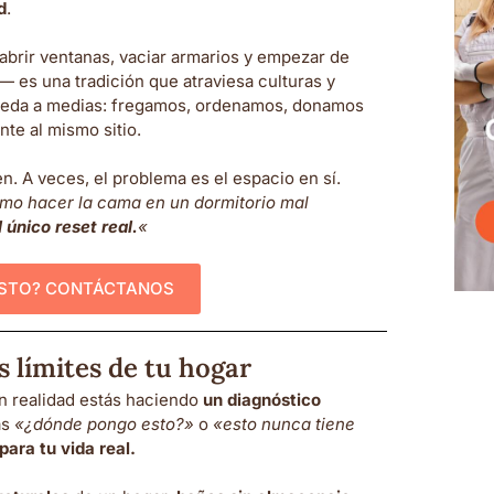
d
.
e abrir ventanas, vaciar armarios y empezar de
 es una tradición que atraviesa culturas y
queda a medias: fregamos, ordenamos, donamos
te al mismo sitio.
. A veces, el problema es el espacio en sí.
omo hacer la cama en un dormitorio mal
 único reset real.
«
ESTO? CONTÁCTANOS
s límites de tu hogar
en realidad estás haciendo
un diagnóstico
as
«¿dónde pongo esto?»
o
«esto nunca tiene
ara tu vida real.