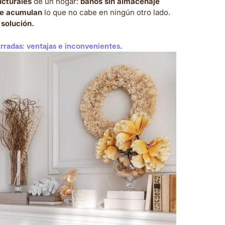
cturales
de un hogar:
baños sin almacenaje
ue acumulan
lo que no cabe en ningún otro lado.
 solución.
erradas: ventajas e inconvenientes
.