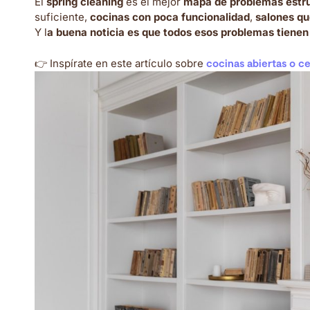
El
spring cleaning
es el mejor
mapa de problemas estru
suficiente,
cocinas con poca funcionalidad
,
salones q
Y l
a buena noticia es que todos esos problemas tienen
👉 Inspírate en este artículo sobre
cocinas abiertas o c