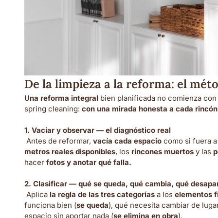
De la limpieza a la reforma: el méto
Una reforma integral
bien planificada no comienza con 
spring cleaning:
con una mirada honesta a cada rincón 
1.
Vaciar y observar — el diagnóstico real
Antes de reformar,
vacía cada espacio
como si fuera a
metros reales disponibles
, los
rincones muertos
y las
p
hacer
fotos y anotar qué falla.
2.
Clasificar — qué se queda, qué cambia, qué desapa
Aplica
la regla de las tres categorías
a los
elementos f
funciona bien (
se queda
), qué necesita cambiar de lugar
espacio sin aportar nada (
se elimina en obra
).