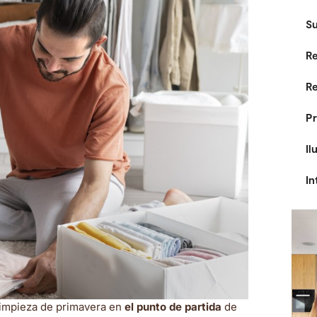
Su
Re
R
Pr
Il
In
limpieza de primavera en
el punto de partida
de