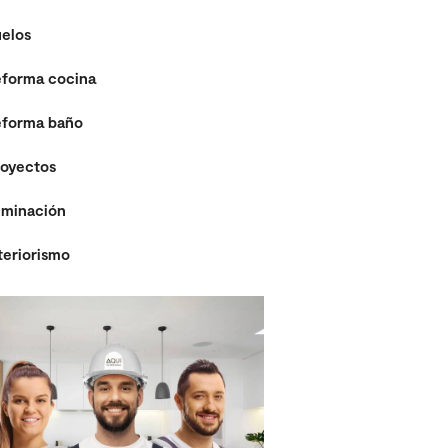
elos
forma cocina
eforma baño
oyectos
uminación
teriorismo